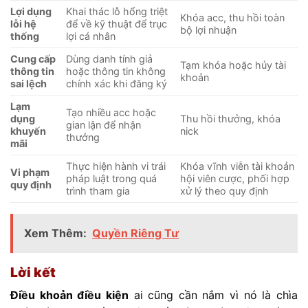
Lợi dụng
Khai thác lỗ hổng triệt
Khóa acc, thu hồi toàn
lỗi hệ
để về kỹ thuật để trục
bộ lợi nhuận
thống
lợi cá nhân
Cung cấp
Dùng danh tính giả
Tạm khóa hoặc hủy tài
thông tin
hoặc thông tin không
khoản
sai lệch
chính xác khi đăng ký
Lạm
Tạo nhiều acc hoặc
dụng
Thu hồi thưởng, khóa
gian lận để nhận
khuyến
nick
thưởng
mãi
Thực hiện hành vi trái
Khóa vĩnh viễn tài khoản
Vi phạm
pháp luật trong quá
hội viên cược, phối hợp
quy định
trình tham gia
xử lý theo quy định
Xem Thêm:
Quyền Riêng Tư
Lời kết
Điều khoản điều kiện
ai cũng cần nắm vì nó là chìa