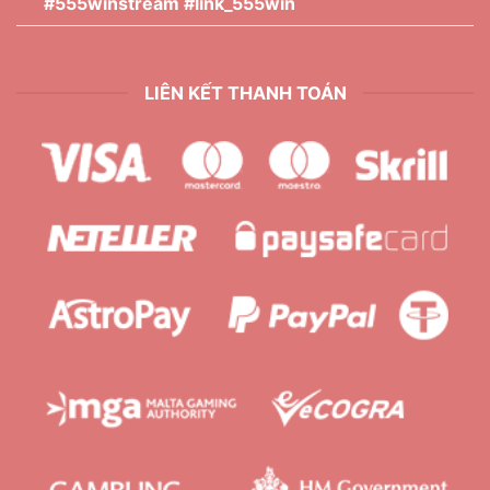
#555winstream #link_555win
LIÊN KẾT THANH TOÁN