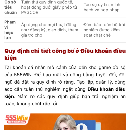
Cơ sở
Tuân thủ quy định quốc tế,
Tạo sự uy tín, minh
tiêu
hoạt động dưới giấy phép từ
bạch và hợp pháp
chuẩn
PAGCOR
Phạm
Áp dụng cho mọi hoạt động
Đảm bảo toàn bộ trải
vi
như đăng ký, giao dịch, tham
nghiệm được kiểm
hiệu
gia trò chơi
soát chặt chẽ
lực
Quy định chi tiết công bố ở Điều khoản điều
kiện
Tài khoản cá nhân mở cánh cửa đến kho game đồ sộ
của 555WIN. Để bảo mật và công bằng tuyệt đối, đội
ngũ đã đặt ra quy định rõ ràng. Tạo lập, quản lý, dùng
acc cần tuân thủ nghiêm ngặt cùng
Điều khoản điều
kiện
. Nắm rõ các quy định giúp bạn trải nghiệm an
toàn, không chút rắc rối.