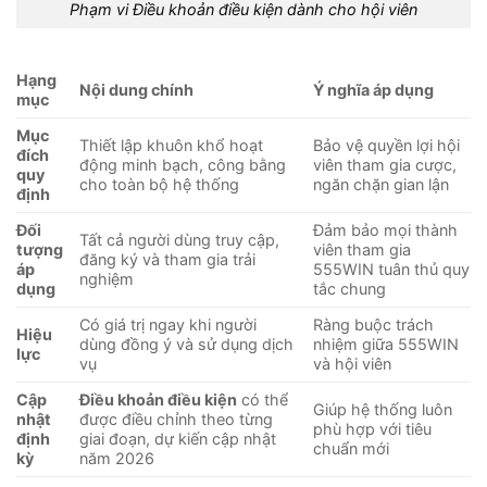
Phạm vi Điều khoản điều kiện dành cho hội viên
Hạng
Nội dung chính
Ý nghĩa áp dụng
mục
Mục
Thiết lập khuôn khổ hoạt
Bảo vệ quyền lợi hội
đích
động minh bạch, công bằng
viên tham gia cược,
quy
cho toàn bộ hệ thống
ngăn chặn gian lận
định
Đối
Đảm bảo mọi thành
Tất cả người dùng truy cập,
tượng
viên tham gia
đăng ký và tham gia trải
áp
555WIN tuân thủ quy
nghiệm
dụng
tắc chung
Có giá trị ngay khi người
Ràng buộc trách
Hiệu
dùng đồng ý và sử dụng dịch
nhiệm giữa 555WIN
lực
vụ
và hội viên
Cập
Điều khoản điều kiện
có thể
Giúp hệ thống luôn
nhật
được điều chỉnh theo từng
phù hợp với tiêu
định
giai đoạn, dự kiến cập nhật
chuẩn mới
kỳ
năm 2026