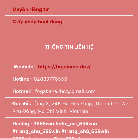
Quyền riêng tư
Giấy phép hoạt động
THÔNG TIN LIÊN HỆ
Wedsite
:
https://fogsbane.dev/
Hotline
: 02839776555
Hotmail
:
fogsbane.dev@gmail.com
Địa chỉ
:
Tầng 3, 245 Hà Huy Giáp, Thạnh Lộc, An
Phú Đông, Hồ Chí Minh, Vietnam
Hastag
:
#555win #nha_cai_555win
#trang_chu_555win #trang_chủ_555win